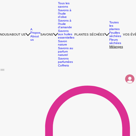
Tous les
savons
Savons à
l'huile
d'olive
Savons à
Toutes
l'huile
les
d'amande
plantes
A
Savons
Propos
Feuilles
aux huiles
NOUS/ABOUT US
SAVONS
PLANTES SÉCHÉES
VOS ÉV
séchées
About
essentielles
us
Fleurs
Savon
séchées
nature
Mélanges
Savons au
parfum
naturel
Savons
parfumées
Coffrets