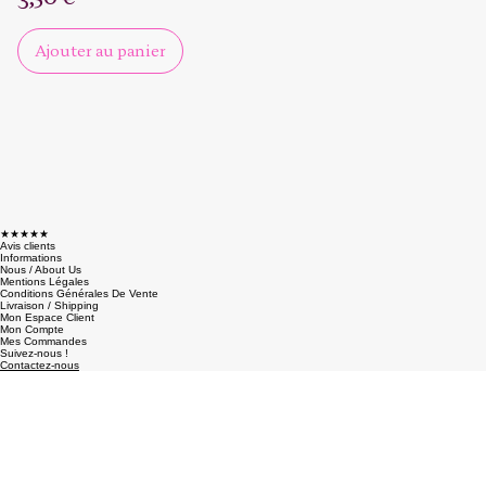
Sérénité Florale
Prix
3,50 €
Ajouter au panier
★★★★★
Avis clients
Informations
Nous / About Us
Mentions Légales
Conditions Générales De Vente
Livraison / Shipping
Mon Espace Client
Mon Compte
Mes Commandes
Suivez-nous !
Contactez-nous