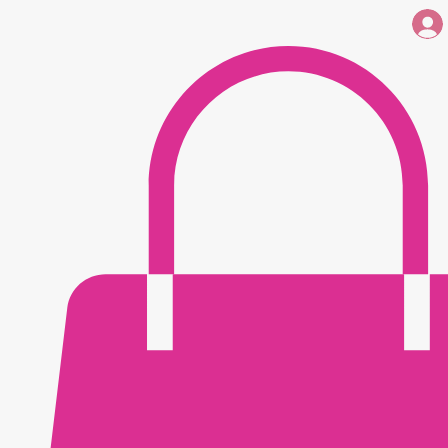
Savons
parfumées
Coffrets