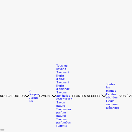
Tous les
savons
Savons à
l'huile
d'olive
Savons à
Toutes
l'huile
les
d'amande
plantes
A
Savons
Propos
Feuilles
aux huiles
NOUS/ABOUT US
SAVONS
PLANTES SÉCHÉES
VOS ÉV
séchées
About
essentielles
us
Fleurs
Savon
séchées
nature
Mélanges
Savons au
parfum
naturel