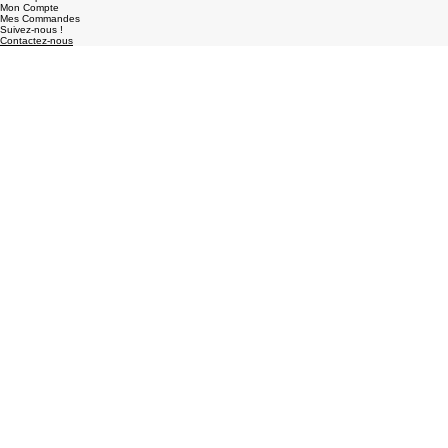
Nous / About Us
Mentions Légales
Conditions Générales De Vente
Livraison / Shipping
Mon Espace Client
Mon Compte
Mes Commandes
Suivez-nous !
Contactez-nous