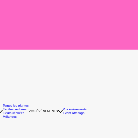
Toutes les plantes
Feuilles séchées
Vos évènements
VOS ÉVÈNEMENTS
Fleurs séchées
Event offerings
Mélanges