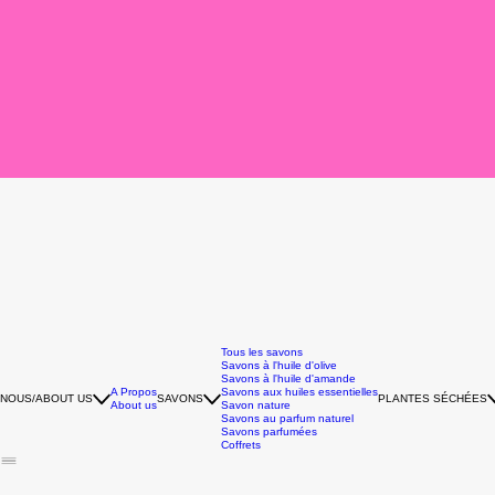
Tous les savons
Savons à l'huile d'olive
Savons à l'huile d'amande
A Propos
Savons aux huiles essentielles
NOUS/ABOUT US
SAVONS
PLANTES SÉCHÉES
About us
Savon nature
Savons au parfum naturel