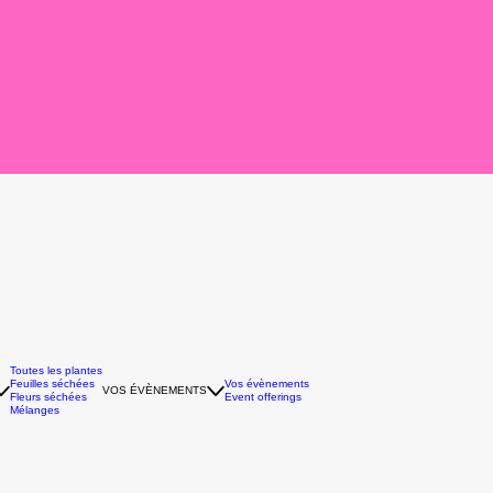
Toutes les plantes
Feuilles séchées
Vos évènements
VOS ÉVÈNEMENTS
Fleurs séchées
Event offerings
Mélanges