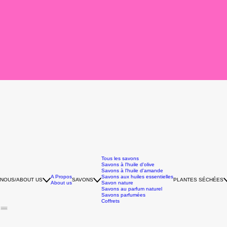
Tous les savons
Savons à l'huile d'olive
Savons à l'huile d'amande
A Propos
Savons aux huiles essentielles
NOUS/ABOUT US
SAVONS
PLANTES SÉCHÉES
About us
Savon nature
Savons au parfum naturel